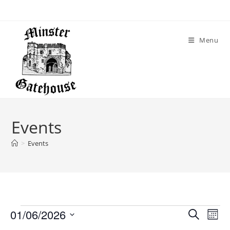
Skip
to
content
Menu
Events
>
Events
Events
01/06/2026
E
E
S
M
v
e
v
S