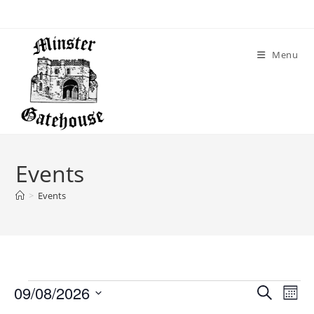
Skip
to
content
Menu
Events
>
Events
Events
09/08/2026
E
E
S
M
v
e
v
S